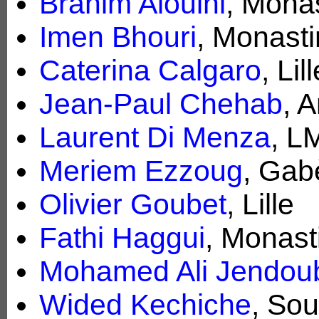
Brahim Alouini
, Monas
Imen Bhouri
, Monasti
Caterina Calgaro
, Lil
Jean-Paul Chehab
, 
Laurent Di Menza
, L
Meriem Ezzoug
, Gab
Olivier Goubet
, Lille
Fathi Haggui
, Monast
Mohamed Ali Jendou
Wided Kechiche
, So